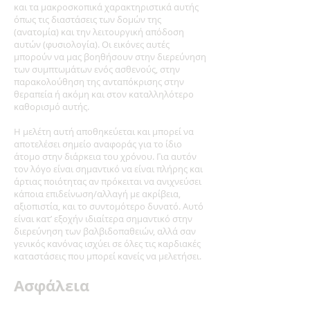
και τα μακροσκοπικά χαρακτηριστικά αυτής
όπως τις διαστάσεις των δομών της
(ανατομία) και την λειτουργική απόδοση
αυτών (φυσιολογία). Οι εικόνες αυτές
μπορούν να μας βοηθήσουν στην διερεύνηση
των συμπτωμάτων ενός ασθενούς, στην
παρακολούθηση της ανταπόκρισης στην
θεραπεία ή ακόμη και στον καταλληλότερο
καθορισμό αυτής.
Η μελέτη αυτή αποθηκεύεται και μπορεί να
αποτελέσει σημείο αναφοράς για το ίδιο
άτομο στην διάρκεια του χρόνου. Για αυτόν
τον λόγο είναι σημαντικό να είναι πλήρης και
άρτιας ποιότητας αν πρόκειται να ανιχνεύσει
κάποια επιδείνωση/αλλαγή με ακρίβεια,
αξιοπιστία, και το συντομότερο δυνατό. Αυτό
είναι κατ’ εξοχήν ιδιαίτερα σημαντικό στην
διερεύνηση των βαλβιδοπαθειών, αλλά σαν
γενικός κανόνας ισχύει σε όλες τις καρδιακές
καταστάσεις που μπορεί κανείς να μελετήσει.
Ασφάλεια