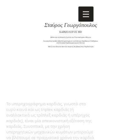
Σταύρος Γεωργόπουλος
ΚΑΡΔΙΟΛΟΓΟΣ MD
Διδάκτωρ της Ιατρικής Σχολής του Πανεπιστημίου Αθηνών
Συνεργάτης της Μονάδας Κληρονομικών και Σπάνιων Καρδιακών Παθήσεων
στο Ωνάσειο Καρδιοχειρουργικό Κέντρο
​Μέλος του Εθνικού Δικτύου Ιατρικής Ακρίβειας στην Καρδιολογία
Το υπερηχογράφημα καρδιάς, γνωστό στο
ευρύ κοινό και ως triplex καρδιάς (ή
εναλλακτικά ως τρίπλεξ καρδιάς ή υπέρηχος
καρδιάς), είναι μία απεικονιστική εξέταση της
καρδιάς. Συνοπτικά, με την χρήση
υπερηχητικών μηχανικών κυμάτων μπορούμε
να βλέπουμε σε πραγματικό χρόνο την καρδιά