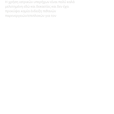
Η χρήση ιατρικών υπερήχων είναι πολύ καλά
μελετημένη εδώ και δεκαετίες και δεν έχει
προκύψει καμία ένδειξη πιθανών
παρενεργειών/επιπλοκών για τον
εξεταζόμενο. Το τρίπεξ καρδιάς δεν έχει
κάποια συγκεκριμένη απόλυτη αντένδειξη,
είναι γενικά καλά αποδεκτό από τους
ασθενείς, είναι μικρού κόστους, και χωρίς
ιδιαίτερες επιπλοκές.
Διάρκεια εξέτασης
Η διάρκεια του triplex καρδιάς ποικίλλει
ανάλογα με τις τεχνικές δυσκολίες καθώς και
με τον βαθμό δυσκολίας του κλινικού
προβλήματος, αλλά ακόμη και μία τυπική
φυσιολογική μελέτη (πρέπει να) διαρκεί
περίπου μισή ώρα προκειμένου να είναι
πλήρης.
Καρδιολογικό Ιατρείο στον Ωρωπό
Προποντίδος 58, Σκάλα Ωρωπού
Email:
sta.Georgopoulos@gmail.com