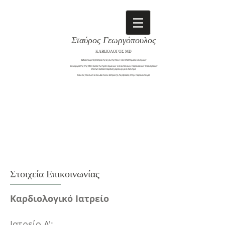
Σταύρος Γεωργόπουλος
ΚΑΡΔΙΟΛΟΓΟΣ MD
Διδάκτωρ της Ιατρικής Σχολής του Πανεπιστημίου Αθηνών
Συνεργάτης της Μονάδας Κληρονομικών και Σπάνιων Καρδιακών Παθήσεων
στο Ωνάσειο Καρδιοχειρουργικό Κέντρο
​Μέλος του Εθνικού Δικτύου Ιατρικής Ακρίβειας στην Καρδιολογία
Στοιχεία Επικοινωνίας
Καρδιολογικό Ιατρείο
Ιατρείο Α':